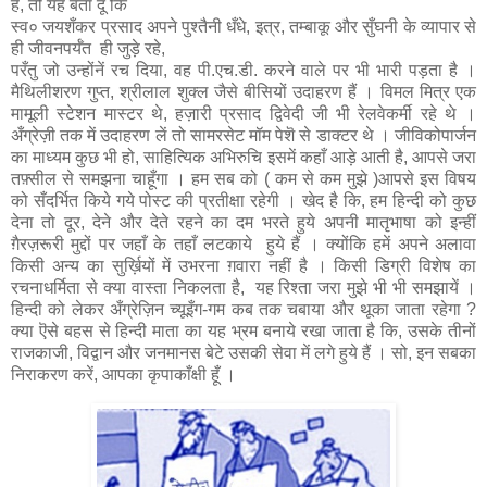
है, तो यह बता दूँ कि
स्व० जयशँकर प्रसाद अपने पुश्तैनी धँधे, इत्र, तम्बाकू और सुँघनी के व्यापार से
ही जीवनपर्यँत ही जुड़े रहे,
परँतु जो उन्होंनें रच दिया, वह पी.एच.डी. करने वाले पर भी भारी पड़ता है ।
मैथिलीशरण गुप्त, श्रीलाल शुक्ल जैसे बीसियों उदाहरण हैं । विमल मित्र एक
मामूली स्टेशन मास्टर थे, हज़ारी प्रसाद द्विवेदी जी भी रेलवेकर्मी रहे थे ।
अँग्रेज़ी तक में उदाहरण लें तो सामरसेट मॉम पेशॆ से डाक्टर थे । जीविकोपार्जन
का माध्यम कुछ भी हो, साहित्यिक अभिरुचि इसमें कहाँ आड़े आती है, आपसे जरा
तफ़्सील से समझना चाहूँगा । हम सब को ( कम से कम मुझे )आपसे इस विषय
को सँदर्भित किये गये पोस्ट की प्रतीक्षा रहेगी । खेद है कि, हम हिन्दी को कुछ
देना तो दूर, देने और देते रहने का दम भरते हुये अपनी मातृभाषा को इन्हीं
ग़ैरज़रूरी मुद्दों पर जहाँ के तहाँ लटकाये हुये हैं । क्योंकि हमें अपने अलावा
किसी अन्य का सुर्ख़ियों में उभरना ग़वारा नहीं है । किसी डिग्री विशेष का
रचनाधर्मिता से क्या वास्ता निकलता है, यह रिश्ता जरा मुझे भी भी समझायें ।
हिन्दी को लेकर अँग्रेज़िन च्यूइँग-गम कब तक चबाया और थूका जाता रहेगा ?
क्या ऎसे बहस से हिन्दी माता का यह भ्रम बनाये रखा जाता है कि, उसके तीनों
राजकाजी, विद्वान और जनमानस बेटे उसकी सेवा में लगे हुये हैं । सो, इन सबका
निराकरण करें, आपका कृपाकाँक्षी हूँ ।