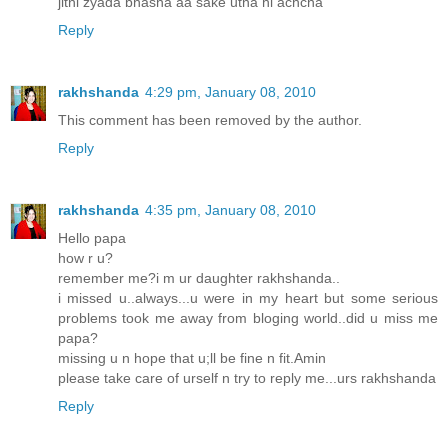
jitni zyada bhasha aa sake utna hi achcha
Reply
rakhshanda
4:29 pm, January 08, 2010
This comment has been removed by the author.
Reply
rakhshanda
4:35 pm, January 08, 2010
Hello papa
how r u?
remember me?i m ur daughter rakhshanda..
i missed u..always...u were in my heart but some serious
problems took me away from bloging world..did u miss me
papa?
missing u n hope that u;ll be fine n fit.Amin
please take care of urself n try to reply me...urs rakhshanda
Reply