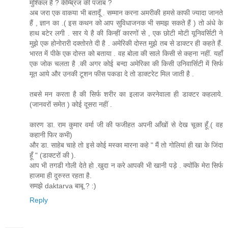
मुश्किल है ? केम्ब्रिज की पंजाब ?
अब जरा एक वाकया भी बतादूँ . सम्मान करना अमरीकी हमसे काफी ज्यादा जानते
हैं , ज्ञान का .( इस कथन को आप सुविधाजनक भी समझ सकते हैं ) तो अंधे के
हाथ बटेर लगी . सार ये है की किन्हीं कारणों से , एक छोटी मोटी यूनिवर्सिटी ने
मुझे एक होनोरारी दक्तोरते दी है . अमेरिकी दोस्त मुझे तब से डाक्टर ही कहते हैं.
भारत में पीके एक दोस्त को बताया . वह बोला की साले किसी से कहना नहीं. यहाँ
एक जोक चलता है .की अगर कोई बन्दा अमेरिका की किसी उनिवार्सिटी में सिर्फ
मूत आये और उनकी टूशन फीस पकडा दे तो डाक्टरेट मिल जाती है .
तबसे मन करता है की सिर्फ शरीर का इलाज करनेवाला ही डाक्टर कहलाये.
(जानवरों समेत ) कोई दूसरा नहीं .
कारण डा. राम कुमार वर्मा जी की फजीहत अपनी आँखों से देख चूका हूँ.( वह
कहानी फिर कभी)
और डा. साहेब चाहे तो इसे कोई मस्का मारना कहे " मैं तो गोलियां ही खा के जिंदा
हूँ " (डाक्टरों की ).
आप भी तगडी गोली देते हो .खुदा न करे आपकी भी खानी पड़े . क्योंकि मेरा सिर्फ
हाजमा ही दुरुस्त रहता है.
समझे daktarva बाबू ? :)
Reply