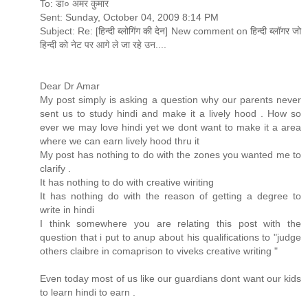
To: डा० अमर कुमार
Sent: Sunday, October 04, 2009 8:14 PM
Subject: Re: [हिन्दी ब्लोगिंग की देन] New comment on हिन्दी ब्लॉगर जो
हिन्दी को नेट पर आगे ले जा रहे उन....
Dear Dr Amar
My post simply is asking a question why our parents never
sent us to study hindi and make it a lively hood . How so
ever we may love hindi yet we dont want to make it a area
where we can earn lively hood thru it
My post has nothing to do with the zones you wanted me to
clarify .
It has nothing to do with creative wiriting
It has nothing do with the reason of getting a degree to
write in hindi
I think somewhere you are relating this post with the
question that i put to anup about his qualifications to "judge
others claibre in comaprison to viveks creative writing "
Even today most of us like our guardians dont want our kids
to learn hindi to earn .