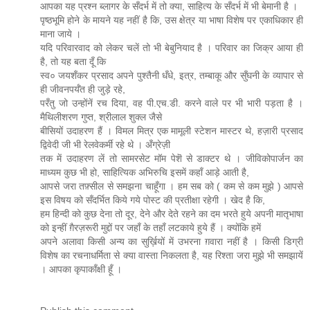
आपका यह प्रश्न ब्लागर के सँदर्भ में तो क्या, साहित्य के सँदर्भ में भी बेमानी है ।
पृष्ठभूमि होने के मायने यह नहीं है कि, उस क्षेत्र या भाषा विशेष पर एकाधिकार ही
माना जाये ।
यदि परिवारवाद को लेकर चलें तो भी बेबुनियाद है । परिवार का जिक्र आया ही
है, तो यह बता दूँ कि
स्व० जयशँकर प्रसाद अपने पुश्तैनी धँधे, इत्र, तम्बाकू और सुँघनी के व्यापार से
ही जीवनपर्यँत ही जुड़े रहे,
परँतु जो उन्होंनें रच दिया, वह पी.एच.डी. करने वाले पर भी भारी पड़ता है ।
मैथिलीशरण गुप्त, श्रीलाल शुक्ल जैसे
बीसियों उदाहरण हैं । विमल मित्र एक मामूली स्टेशन मास्टर थे, हज़ारी प्रसाद
द्विवेदी जी भी रेलवेकर्मी रहे थे । अँग्रेज़ी
तक में उदाहरण लें तो सामरसेट मॉम पेशॆ से डाक्टर थे । जीविकोपार्जन का
माध्यम कुछ भी हो, साहित्यिक अभिरुचि इसमें कहाँ आड़े आती है,
आपसे जरा तफ़्सील से समझना चाहूँगा । हम सब को ( कम से कम मुझे ) आपसे
इस विषय को सँदर्भित किये गये पोस्ट की प्रतीक्षा रहेगी । खेद है कि,
हम हिन्दी को कुछ देना तो दूर, देने और देते रहने का दम भरते हुये अपनी मातृभाषा
को इन्हीं ग़ैरज़रूरी मुद्दों पर जहाँ के तहाँ लटकाये हुये हैं । क्योंकि हमें
अपने अलावा किसी अन्य का सुर्ख़ियों में उभरना ग़वारा नहीं है । किसी डिग्री
विशेष का रचनाधर्मिता से क्या वास्ता निकलता है, यह रिश्ता जरा मुझे भी समझायें
। आपका कृपाकाँक्षी हूँ ।